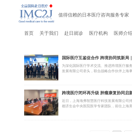
值得信赖的日本医疗咨询服务专家
首页
关于我们
赴日就诊
医疗机构
医师介
国际医疗互鉴促合作 跨境协同筑新局
医学中心
为深化国际医疗学术交流、推进跨境医疗服
发展有限公司牵头，联合战略合作伙伴上海聿
队，前往上海国际医学中心开展实地参访与
纽作用，为国内顶尖医疗机构对接国际学术
入、可落地的新阶段。
跨境医疗闭环再升级 肿瘤康复协同启
新虹桥国际门诊部
近日，上海海弗智慧医疗科技发展有限公司持
都济生会中央医院医学专家团队，前往上海
系搭建、国际医学学术研讨、医护专业技能
务的衔接环节，构建“海外精准诊疗—国内闭
的健康保障。