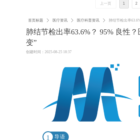
上一页
1
2
首页标题
ꄲ
医疗资讯
ꄲ
医疗科普资讯
ꄲ
肺结节检出率63.6%
肺结节检出率63.6%？ 95% 良性？
变”
创建时间：
2025-08-25
18:37
1
导语