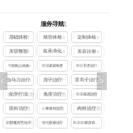
服务导航
基础体检
精密体检
定制体检
康
血液净化
代
美容整形
美容注射
干细胞上清液
癌症基因检查
癌症手术治疗
日本
伽马刀治疗
质子治疗
重离子治疗
六种
넳
넲
化学疗法
免疫治疗
辅助
癌症基因治疗
眼科治疗
内科治疗
N
心脑微创治疗
肿
新型膝关节治疗
慢性疾病治疗
风湿病/胶原病治疗