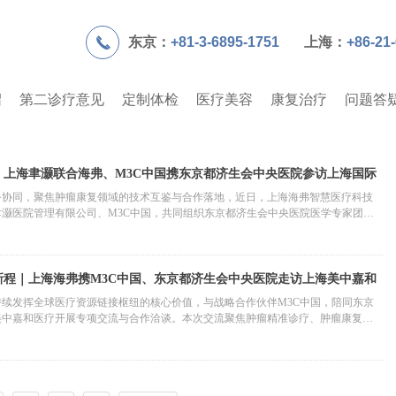
끅
东京：
+81-3-6895-1751
上海：
+86-21
绍
第二诊疗意见
定制体检
医疗美容
康复治疗
问题答
｜上海聿灏联合海弗、M3C中国携东京都济生会中央医院参访上海国际
务协同，聚焦肿瘤康复领域的技术互鉴与合作落地，近日，上海海弗智慧医疗科技
灏医院管理有限公司、M3C中国，共同组织东京都济生会中央医院医学专家团
合作洽谈。本次活动中，上海海弗充分发挥国内医疗场景与国际优质资源的链接枢
资源、为国际医疗伙伴搭建本土化落地桥梁，推动国际跨境医疗合作走向务实、深
新程｜上海海弗携M3C中国、东京都济生会中央医院走访上海美中嘉和
续发挥全球医疗资源链接枢纽的核心价值，与战略合作伙伴M3C中国，陪同东京
美中嘉和医疗开展专项交流与合作洽谈。本次交流聚焦肿瘤精准诊疗、肿瘤康复体
提升等核心内容，重点针对国际康复承接服务展开务实探讨，着力打通跨境医疗服
环康复”的全周期健康服务新模式，为跨境医疗人群提供连贯、专业、贴合国际标准