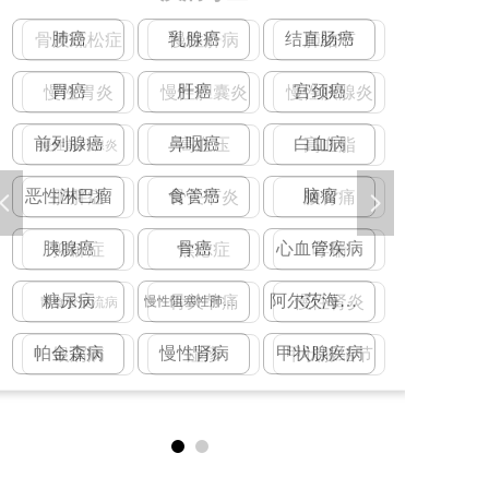
肺癌
乳腺癌
结直肠癌
骨
胃癌
肝癌
宫颈癌
前列腺癌
鼻咽癌
白血病
慢
恶性淋巴瘤
食管癌
脑瘤
넳
넲
胰腺癌
骨癌
心血管疾病
糖尿病
阿尔茨海默病
慢性阻塞性肺疾病
胃
帕金森病
慢性肾病
甲状腺疾病