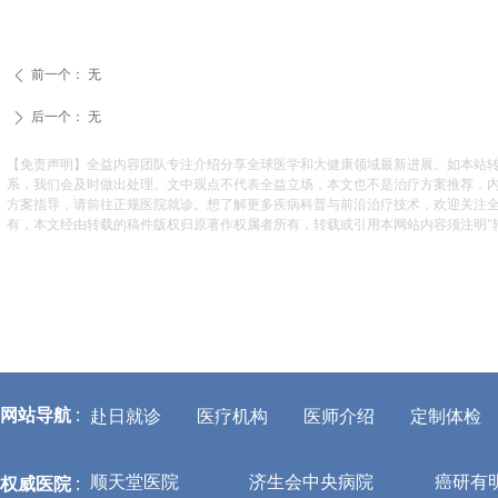
前一个：
无
ꄴ
后一个：
无
ꄲ
【免责声明】全益内容团队专注介绍分享全球医学和大健康领域最新进展。如本站
系，我们会及时做出处理。文中观点不代表全益立场，本文也不是治疗方案推荐，
方案指导，请前往正规医院就诊。想了解更多疾病科普与前沿治疗技术，欢迎关注
有，本文经由转载的稿件版权归原著作权属者所有，转载或引用本网站内容须注明"转自全益
网站导航
:
赴日就诊
医疗机构
医师介绍
定制体检
权威医院
:
顺天堂医院
济生会中央病院
癌研有