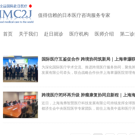
值得信赖的日本医疗咨询服务专家
首页
关于我们
赴日就诊
医疗机构
医师介绍
第二诊
国际医疗互鉴促合作 跨境协同筑新局｜上海聿灏
医学中心
为深化国际医疗学术交流、推进跨境医疗服务协同，聚焦
发展有限公司牵头，联合战略合作伙伴上海聿灏医院管理有
队，前往上海国际医学中心开展实地参访与合作洽谈。本
纽作用，为国内顶尖医疗机构对接国际学术资源、为国际
入、可落地的新阶段。
跨境医疗闭环再升级 肿瘤康复协同启新程｜上海
新虹桥国际门诊部
近日，上海海弗智慧医疗科技发展有限公司持续发挥全球医
都济生会中央医院医学专家团队，前往上海美中嘉和医疗
系搭建、国际医学学术研讨、医护专业技能提升等核心内
务的衔接环节，构建“海外精准诊疗—国内闭环康复”的全
的健康保障。