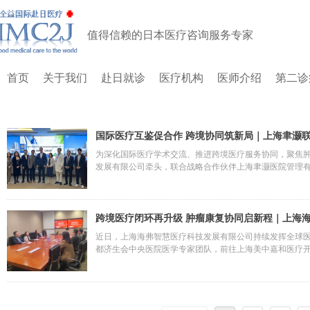
值得信赖的日本医疗咨询服务专家
首页
关于我们
赴日就诊
医疗机构
医师介绍
第二诊
国际医疗互鉴促合作 跨境协同筑新局｜上海聿灏
医学中心
为深化国际医疗学术交流、推进跨境医疗服务协同，聚焦
发展有限公司牵头，联合战略合作伙伴上海聿灏医院管理有
队，前往上海国际医学中心开展实地参访与合作洽谈。本
纽作用，为国内顶尖医疗机构对接国际学术资源、为国际
入、可落地的新阶段。
跨境医疗闭环再升级 肿瘤康复协同启新程｜上海
新虹桥国际门诊部
近日，上海海弗智慧医疗科技发展有限公司持续发挥全球医
都济生会中央医院医学专家团队，前往上海美中嘉和医疗
系搭建、国际医学学术研讨、医护专业技能提升等核心内
务的衔接环节，构建“海外精准诊疗—国内闭环康复”的全
的健康保障。