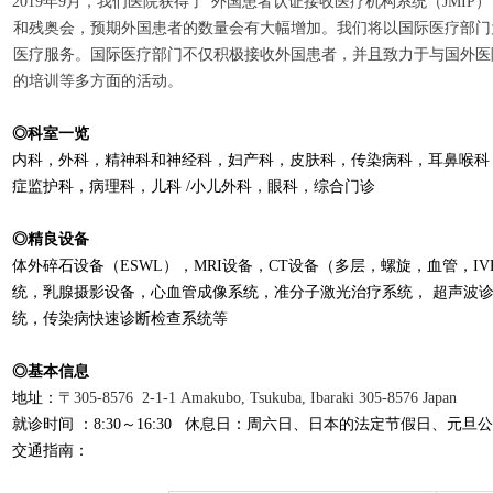
2019年9月，我们医院获得了“外国患者认证接收医疗机构系统（JMIP
和残奥会，预期外国患者的数量会有大幅增加。我们将以国际医疗部门
医疗服务。国际医疗部门不仅积极接收外国患者，并且致力于与国外医
的培训等多方面的活动。
◎
科室一
览
内科，外科
，
精神科和神
经
科，
妇产
科，皮
肤科，
传
染病
科
，耳鼻喉科
症
监护
科
，病理
科
，儿科
/
小儿外科，眼科，
综
合
门诊
◎
精良
设备
体外碎石
设备
（
ESWL），MRI
设备
，
CT
设备
（多
层
，螺旋，血管，
I
统
，乳腺
摄
影
设备
，心血管成像系
统
，准分子
激光
治
疗
系
统
，
超声波
统
，
传
染病快速
诊
断
检查
系
统
等
◎
基本信息
地址
：
〒
305-8576
2-1-1
Amakubo
, Tsukuba, Ibaraki 305-8576 Japan
就
诊时间
：
8:30～16:30
休息日
：
周六日
、日本
的法定
节
假日
、
元旦公
交通指南
：