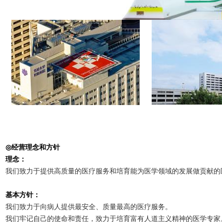
◎
经营
理念和方
针
理念：
我
们
致力于提供高
质
量的医
疗
服
务
和培育能
为
医学
领
域的
发
展做
贡
献的
基本方
针
：
我
们
致力于向病人提供最安全、
质
量最高的医
疗
服
务
。
我
们
牢
记
自己的使命和
责
任，致力于培育富有人道主
义
精神的医学
专
家