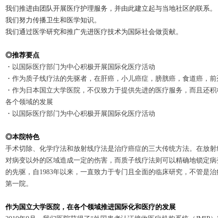
我
们
推
进
由
团队
开展医
疗护
理服
务
，并由此建立起与当地社区的
联
系
。
我
们
努力
传
播
卫
生和医学知
识
。
我
们
通
过
医学研究和推广先
进
医
疗
技
术为
国
际
社会做
贡
献
。
◎推荐要点
・以国际医疗部门为中心积极开展国际化医疗活动
・作为质子线疗法的先驱者，在肝癌，小儿癌症，膀胱癌，食道癌，前
・作为日本国立大学医院，不仅致力于提供先进的医疗服务，而且还积
各个领域的发展
・以国际医疗部门为中心积极开展国际化医疗活动
◎
本院特色
手术切除、化学疗法和放射线疗法是治疗癌症的三大传统方法。在放射
对病变以外的区域造成一定的伤害，而质子线疗法则可以精确地锁定病
的先驱，自1983年以来，一直致力于专门且全面的临床研究，不管是
第一院。
作
为
国立大学医院，
在各个
领
域
推
进
国
际
化
和
医
疗
的
发
展