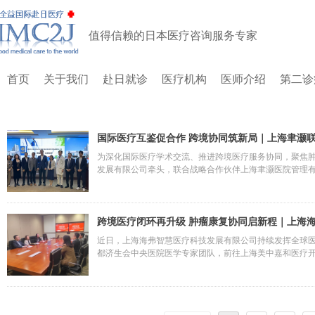
值得信赖的日本医疗咨询服务专家
首页
关于我们
赴日就诊
医疗机构
医师介绍
第二诊
国际医疗互鉴促合作 跨境协同筑新局｜上海聿灏
医学中心
为深化国际医疗学术交流、推进跨境医疗服务协同，聚焦
发展有限公司牵头，联合战略合作伙伴上海聿灏医院管理有
队，前往上海国际医学中心开展实地参访与合作洽谈。本
纽作用，为国内顶尖医疗机构对接国际学术资源、为国际
入、可落地的新阶段。
跨境医疗闭环再升级 肿瘤康复协同启新程｜上海
新虹桥国际门诊部
近日，上海海弗智慧医疗科技发展有限公司持续发挥全球医
都济生会中央医院医学专家团队，前往上海美中嘉和医疗
系搭建、国际医学学术研讨、医护专业技能提升等核心内
务的衔接环节，构建“海外精准诊疗—国内闭环康复”的全
的健康保障。