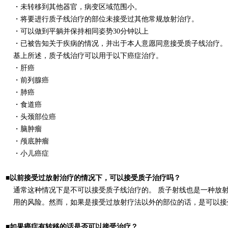
・
未
转
移到其他器官，病
变
区域范
围
小。
・
将要
进
行
质
子
线
治
疗
的部位
未
接受
过
其他常
规
放射治
疗
。
・
可以做到平躺并保持相同姿
势
30
分
钟
以上
・
已被告知
关于疾病的情况
，并出于本人意愿同意
接受
质
子
线
治
疗
。
基
上所述，
质
子
线
治
疗
可以用于
以下癌症治
疗
。
・
肝癌
・
前列腺癌
・
肺癌
・
食道癌
・
头颈
部位
癌
・
脑
肿
瘤
・
颅
底
肿
瘤
・
小儿
癌症
■以前接受
过
放射治
疗
的情况下
，
可
以接受
质
子治
疗吗
？
通常
这
种
情况下是不可以接受
质
子
线
治
疗
的。
质
子射
线
也是一
种
放
用的
风险
。
然而，
如果是接受
过
放射
疗
法
以外的部位的
话
，
是可以接
■如果癌症有
转
移
的
话
是否可以接受治
疗
？