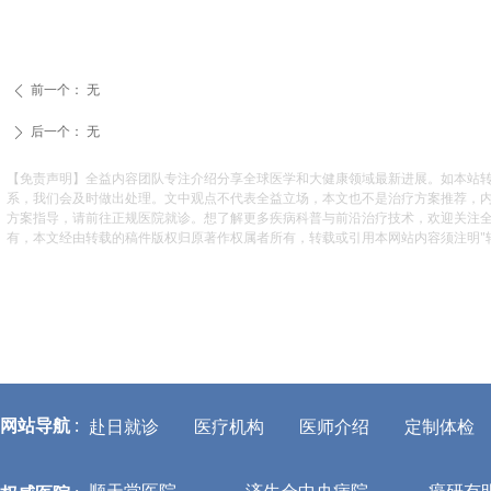
前一个：
无
ꄴ
后一个：
无
ꄲ
【免责声明】全益内容团队专注介绍分享全球医学和大健康领域最新进展。如本站
系，我们会及时做出处理。文中观点不代表全益立场，本文也不是治疗方案推荐，
方案指导，请前往正规医院就诊。想了解更多疾病科普与前沿治疗技术，欢迎关注
有，本文经由转载的稿件版权归原著作权属者所有，转载或引用本网站内容须注明"转自全益
网站导航
:
赴日就诊
医疗机构
医师介绍
定制体检