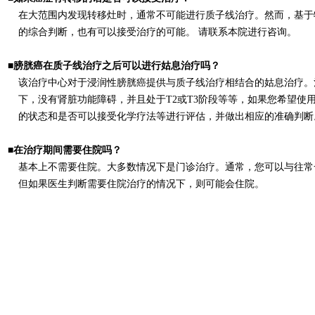
在大范
围
内
发现转
移
灶
时
，通常不可能
进
行
质
子
线
治
疗
。
然而，基于
的
综
合判断
，
也有可以接受治
疗
的
可能
。
请联
系
本院
进
行咨
询
。
■膀胱癌在
质
子
线
治
疗
之后可以
进
行
姑息治
疗吗
？
该
治
疗
中心
对
于
浸
润
性膀胱癌提供
与
质
子
线
治
疗
相
结
合的姑息治
疗
。
下
，
没有
肾脏
功能障碍
，并且
处
于
T2或T3
阶
段
等等，
如果
您希望使
的状
态
和是否可以接受化学
疗
法
等
进
行
评
估
，并做出相
应
的准确判断
■
在治
疗
期
间
需要
住院
吗
？
基本上不需要住院。
大多数情况下是
门诊
治
疗
。通常，
您可以与
往常
但如果医生
判断
需要住院治
疗
的情况下
，
则
可能会住院。