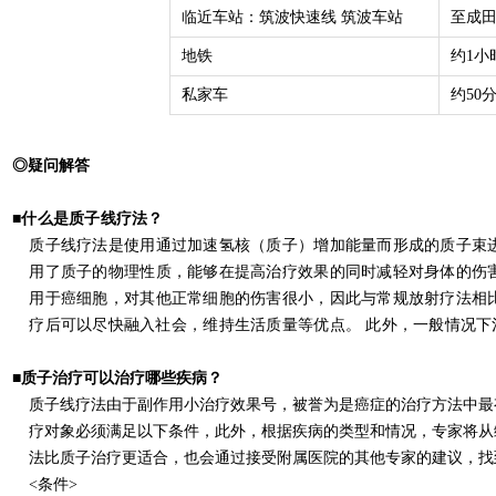
临
近
车
站
：
筑波快速
线
筑波
车
站
至成
地
铁
约
1
小
私家
车
约
50
◎
疑
问
解答
■什么是
质
子
线疗
法？
质
子
线疗
法
是
使用通
过
加速
氢
核（
质
子）增加能量
而形成
的
质
子束
用了
质
子的
物理性
质
，能够在
提高
治
疗
效果的同
时
减
轻
对
身体的
伤
用于
癌
细
胞，
对
其他正常
细
胞的
伤
害很小，因此与
常
规
放射
疗
法
相
疗
后
可以尽快融入社会，
维
持生活
质
量
等
优
点。
此外，一般情况下
■
质
子治
疗
可以治
疗
哪些疾病？
质
子
线疗
法
由于副作用小治
疗
效果
号，
被誉
为
是癌症的治
疗
方法中
最
疗对
象必
须满
足以下条件，此外，根据疾病的类型和情况，
专
家将从
法
比
质
子治
疗
更
适合
，也会通
过
接受
附属医院的其他
专
家
的建
议
，
找
<
条件
>