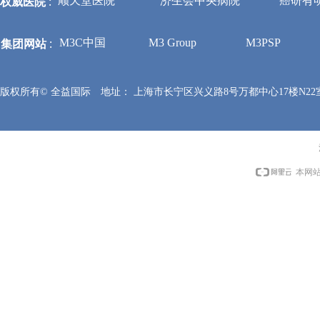
权威医院
:
顺天堂医院
济生会中央病院
癌研有
集团网站
:
M3C中国
M3 Group
M3PSP
版权所有©
全益国际
地址：
上海市长宁区兴义路8号万都中心17楼N22
本网站